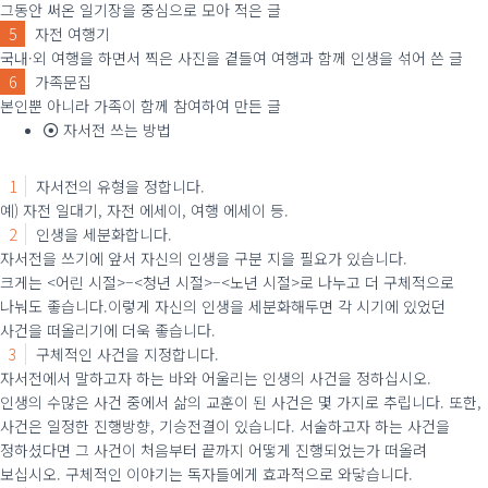
그동안 써온 일기장을 중심으로 모아 적은 글
5
자전 여행기
국내·외 여행을 하면서 찍은 사진을 곁들여 여행과 함께 인생을 섞어 쓴 글
6
가족문집
본인뿐 아니라 가족이 함께 참여하여 만든 글
자서전 쓰는 방법
1
자서전의 유형을 정합니다.
예) 자전 일대기, 자전 에세이, 여행 에세이 등.
2
인생을 세분화합니다.
자서전을 쓰기에 앞서 자신의 인생을 구분 지을 필요가 있습니다.
크게는 <어린 시절>–<청년 시절>–<노년 시절>로 나누고 더 구체적으로
나눠도 좋습니다.
이렇게 자신의 인생을 세분화해두면 각 시기에 있었던
사건을 떠올리기에 더욱 좋습니다.
3
구체적인 사건을 지정합니다.
자서전에서 말하고자 하는 바와 어울리는 인생의 사건을 정하십시오.
인생의 수많은 사건 중에서 삶의 교훈이 된 사건은 몇 가지로 추립니다. 또한,
사건은 일정한 진행방향, 기승전결이 있습니다.
서술하고자 하는 사건을
정하셨다면 그 사건이 처음부터 끝까지 어떻게 진행되었는가 떠올려
보십시오. 구체적인 이야기는 독자들에게 효과적으로 와닿습니다.