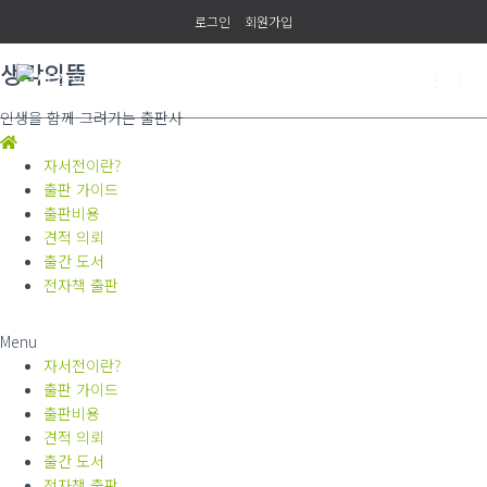
로그인
회원가입
생각의뜰
내
인생을 함께 그려가는 출판사
비
게
이
자서전이란?
션
출판 가이드
토
출판비용
글
견적 의뢰
출간 도서
전자책 출판
Menu
자서전이란?
출판 가이드
출판비용
견적 의뢰
출간 도서
전자책 출판