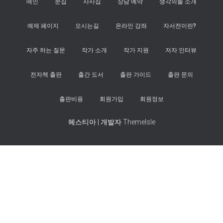
메인
문집
사사집
상담 예약
생각의뜰 소개
예제 페이지
오시는길
온라인 강좌
자서전이란?
자주 하는 질문
작가 소개
작가 지원
저자 인터뷰
전자책 출판
출간 도서
출판 가이드
출판 문의
출판비용
회원가입
회원정보
헤스티아 | 개발자
ThemeIsle