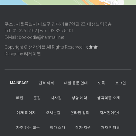
주소 : 서울특별시 마포구 잔다리로7안길 22, 태성빌딩 3층
Tel : 02-325-5102 | Fax : 02-325-5101
E-Mail : book-ddle@hanmail.net
Copyright © 생각의뜰 All Rights Reserved. |
admin
Design by 티제이웹
MAINPAGE
견적 의뢰
대필·윤문 안내
도록
로그인
메인
문집
사사집
상담 예약
생각의뜰 소개
예제 페이지
오시는길
온라인 강좌
자서전이란?
자주 하는 질문
작가 소개
작가 지원
저자 인터뷰